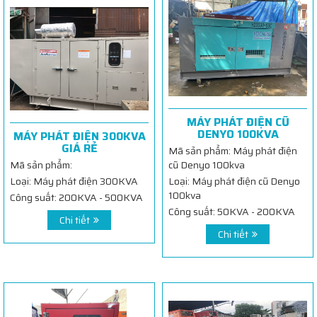
MÁY PHÁT ĐIỆN CŨ
DENYO 100KVA
MÁY PHÁT ĐIỆN 300KVA
GIÁ RẺ
Mã sản phẩm: Máy phát điện
Mã sản phẩm:
cũ Denyo 100kva
Loại: Máy phát điện 300KVA
Loại: Máy phát điện cũ Denyo
100kva
Công suất: 200KVA - 500KVA
Công suất: 50KVA - 200KVA
Chi tiết
Chi tiết