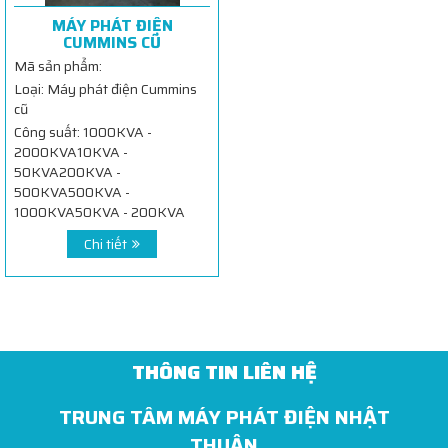
MÁY PHÁT ĐIỆN
CUMMINS CŨ
Mã sản phẩm:
Loại: Máy phát điện Cummins
cũ
Công suất: 1000KVA -
2000KVA10KVA -
50KVA200KVA -
500KVA500KVA -
1000KVA50KVA - 200KVA
Chi tiết
THÔNG TIN LIÊN HỆ
TRUNG TÂM MÁY PHÁT ĐIỆN NHẬT
THUẬN