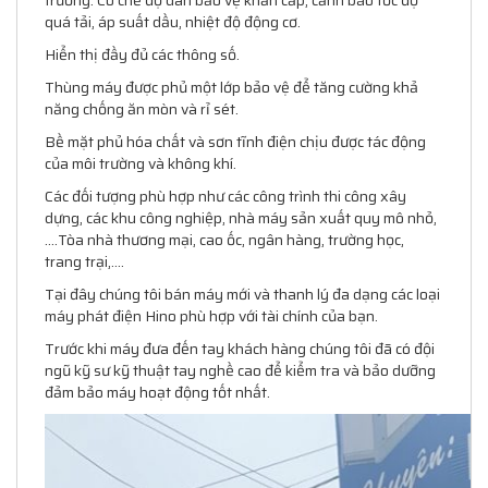
trường. Có chế độ dân bảo vệ khẩn cấp, cảnh báo tốc độ
quá tải, áp suất dầu, nhiệt độ động cơ.
Hiển thị đầy đủ các thông số.
Thùng máy được phủ một lớp bảo vệ để tăng cường khả
năng chống ăn mòn và rỉ sét.
Bề mặt phủ hóa chất và sơn tĩnh điện chịu được tác động
của môi trường và không khí.
Các đối tượng phù hợp như
các công trình
thi công xây
dựng, các khu công nghiệp, nhà máy sản xuất quy mô nhỏ,
….Tòa nhà thương mại, cao ốc, ngân hàng, trường học,
trang trại,….
Tại đây chúng tôi bán máy mới và thanh lý đa dạng các loại
máy phát điện Hino phù hợp với tài chính của bạn.
Trước khi máy đưa đến tay khách hàng chúng tôi đã có đội
ngũ kỹ sư kỹ thuật tay nghề cao để
kiểm tra và
bảo dưỡng
đảm bảo máy hoạt động tốt nhất.