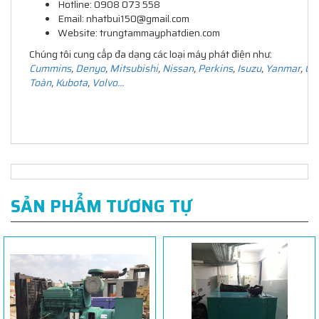
Hotline: 0908 073 558
Email: nhatbui150@gmail.com
Website: trungtammayphatdien.com
Chúng tôi cung cấp đa dạng các loại máy phát điện như:
Cummins
,
Denyo
,
Mitsubishi
,
Nissan
,
Perkins
,
Isuzu
,
Yanmar
,
Ca
Toàn
,
Kubota
,
Volvo…
SẢN PHẨM TƯƠNG TỰ