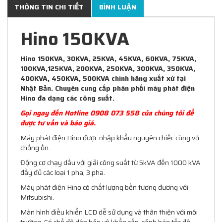
THÔNG TIN CHI TIẾT
BÌNH LUẬN
Hino 150KVA
Hino 150KVA, 30KVA, 25KVA, 45KVA, 60KVA, 75KVA,
100KVA,125KVA, 200KVA, 250KVA, 300KVA, 350KVA,
400KVA, 450KVA, 500KVA chính hãng xuất xứ tại
Nhật Bản. Chuyên cung cấp phân phối máy phát điện
Hino đa dạng các công suất.
Gọi ngay đến Hotline 0908 073 558 của chúng tôi để
được tư vấn và báo giá.
Máy phát điện Hino được nhập khẩu nguyên chiếc cùng vỏ
chống ồn.
Động cơ chạy dầu với giải công suất từ 5kVA đến 1000 kVA
đầy đủ các loại 1
pha, 3 pha.
Máy phát điện Hino có chất lượng bền tương đương với
Mitsubishi.
Màn hình điều khiển LCD dễ sử dụng và thân thiện với môi