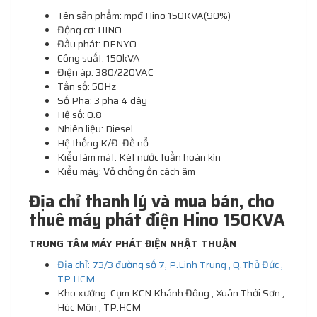
Tên sản phẩm: mpđ Hino 150KVA(90%)
Động cơ: HINO
Đầu phát: DENYO
Công suất: 150kVA
Điện áp: 380/220VAC
Tần số: 50Hz
Số Pha: 3 pha 4 dây
Hệ số: 0.8
Nhiên liệu: Diesel
Hệ thống K/Đ: Đề nổ
Kiểu làm mát: Két nước tuần hoàn kín
Kiểu máy: Vỏ chống ồn cách âm
Địa chỉ thanh lý và mua bán, cho
thuê máy phát điện Hino 150KVA
TRUNG TÂM MÁY PHÁT ĐIỆN NHẬT THUẬN
Địa chỉ: 73/3 đường số 7, P.Linh Trung , Q.Thủ Đức ,
TP.HCM
Kho xưởng: Cụm KCN Khánh Đông , Xuân Thới Sơn ,
Hóc Môn , TP.HCM