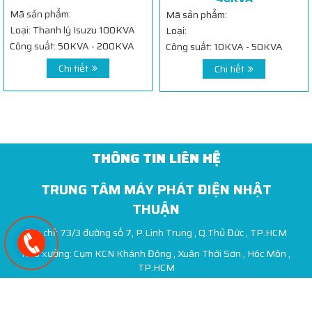
Mã sản phẩm:
Mã sản phẩm:
Loại: Thanh lý Isuzu 100KVA
Loại:
Công suất: 50KVA - 200KVA
Công suất: 10KVA - 50KVA
Chi tiết
Chi tiết
THÔNG TIN LIÊN HỆ
TRUNG TÂM MÁY PHÁT ĐIỆN NHẬT
THUẬN
Địa chỉ: 73/3 đường số 7, P.Linh Trung , Q.Thủ Đức , TP.HCM
Kho xưởng: Cụm KCN Khánh Đông , Xuân Thới Sơn , Hóc Môn ,
TP.HCM
Hotline: 0908 073 558
Email: nhatbui150@gmail.com