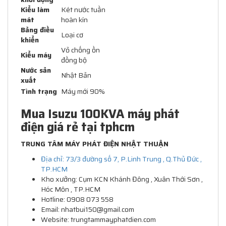
Kiểu làm
Két nước tuần
mát
hoàn kín
Bảng điều
Loại cơ
khiển
Vỏ chống ồn
Kiểu máy
đồng bộ
Nước sản
Nhật Bản
xuất
Tình trạng
Máy mới 90%
Mua Isuzu 100KVA máy phát
điện giá rẻ tại tphcm
TRUNG TÂM MÁY PHÁT ĐIỆN NHẬT THUẬN
Địa chỉ: 73/3 đường số 7, P.Linh Trung , Q.Thủ Đức ,
TP.HCM
Kho xưởng: Cụm KCN Khánh Đông , Xuân Thới Sơn ,
Hóc Môn , TP.HCM
Hotline: 0908 073 558
Email: nhatbui150@gmail.com
Website: trungtammayphatdien.com