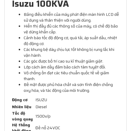
Isuzu 100KVA
Bảng điều khiển của máy phát điện màn hình LCD dễ
sử dụng và thân thiện với người dùng.
Hiển thị đầy đủ các thông số của máy, có chế độ bảo
vệ dừng khẩn cấp.
Cảnh báo tốc độ động cơ, quá tải, áp suất dầu, nhiệt
độ động cơ.
Các khung bệ dày chịu lực tốt không bị rung lắc khi
vận hành.
Các góc được bố trí cao su kĩ thuật giảm giật.
Lớp cách âm dầy đảm bảo cách tâm tuyệt đối.
Vỏ chống ồn đạt các tiêu chuẩn quốc tế về giảm
thanh.
Bề mặt được phủ hóa chất và sơn tĩnh điện chống
oxy hóa, và tác động của môi trường.
Động cơ
ISUZU
Nhiên liệu
Diesel
Tốc độ
1500v/p
vòng quay
Hệ thống
Đề nổ 24VDC
khởi động