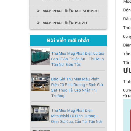
Mode
Động
MÁY PHÁT ĐIỆN MITSUBISHI
Đầu 
MÁY PHÁT ĐIỆN ISUZU
Thù
Công
Bài viết mới nhất
Điệ
Thu Mua Máy Phát Điện Cũ Giá
Tần
Cao Dĩ An Thuận An – Thu Mua
Tốc
Tận Nơi Siêu Tốc
Ư
Báo Giá Thu Mua Máy Phát
Tình
Điện Cũ Bình Dương – Định Giá
Cung
Sát Thực Tế, Cao Nhất Thị
từ N
Trường
Thu Mua Máy Phát Điện
Mitsubishi Cũ Bình Dương –
Định Giá Cao, Cẩu Tải Tận Nơi