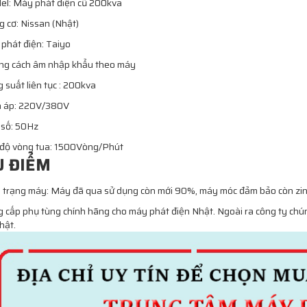
l: Máy phát điện cũ 200kva
 cơ: Nissan (Nhật)
phát điện: Taiyo
ng cách âm nhập khẩu theo máy
 suất liên tục : 200kva
n áp: 220V/380V
 số: 50Hz
 độ vòng tua: 1500Vòng/Phút
U ĐIỂM
 trạng máy: Máy đã qua sử dụng còn mới 90%, máy móc đảm bảo còn zi
 cấp phụ tùng chính hãng cho máy phát điện Nhật. Ngoài ra công ty chún
hật.