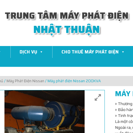
TRUNG TÂM MÁY PHÁT ĐIỆN
NHẬT THUẬN
DỊCH VỤ
CHO THUÊ MÁY PHÁT ĐIỆN
hủ
/
Máy Phát Điện Nissan
/ Máy phát điện Nissan 200KVA
MÁY 
» Thương
» Bảo hàn
» Tình tr
Là một côn
Ngoài ra,