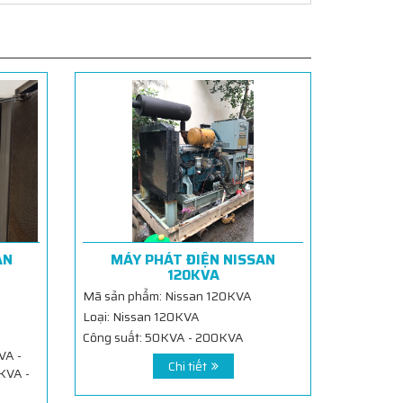
AN
MÁY PHÁT ĐIỆN NISSAN
120KVA
Mã sản phẩm: Nissan 120KVA
Loại: Nissan 120KVA
Công suất: 50KVA - 200KVA
A -
Chi tiết
KVA -