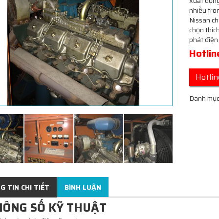
xuất động
nhiều tro
Nissan ch
chọn thíc
phát điện
Hotli
Hotli
Danh mục
 TIN CHI TIẾT
BÌNH LUẬN
HÔNG SỐ KỸ THUẬT