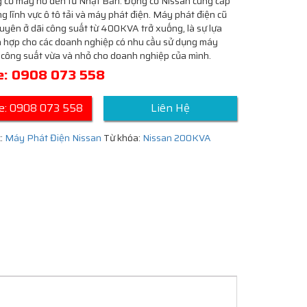
 cơ máy nổ đến từ Nhật Bản. Động cơ Nissan cung cấp
ng lĩnh vực ô tô tải và máy phát điện. Máy phát điện cũ
uyên ở dãi công suất từ 400KVA trở xuống, là sự lựa
h hợp cho các doanh nghiệp có nhu cầu sử dụng máy
 công suất vừa và nhỏ cho doanh nghiệp của mình.
ne: 0908 073 558
ne: 0908 073 558
Liên Hệ
:
Máy Phát Điện Nissan
Từ khóa:
Nissan 200KVA