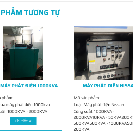
 PHẨM TƯƠNG TỰ
MÁY PHÁT ĐIỆN 1000KVA
MÁY PHÁT ĐIỆN NISS
 phẩm:
Mã sản phẩm:
Mua máy phát điện 1000kva
Loại: Máy phát điện Nissan
uất: 1000KVA - 2000KVA
Công suất: 1000KVA -
2000KVA10KVA - 50KVA200KV
Chi tiết
500KVA500KVA - 1000KVA50
200KVA