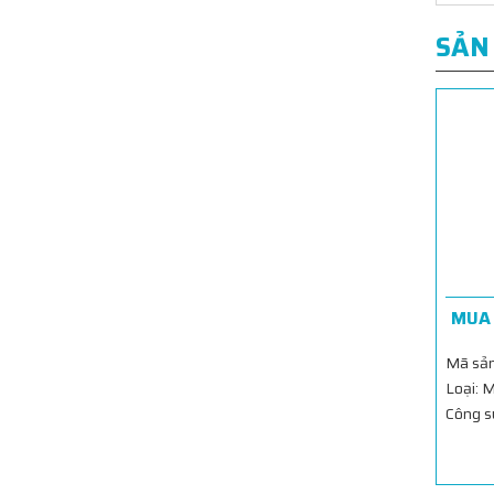
SẢN
MUA 
Mã sản
Loại: 
Công s