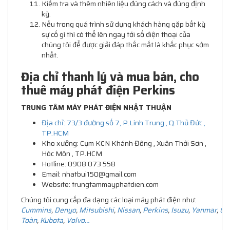
Kiểm tra và thêm nhiên liệu đúng cách và đúng định
kỳ.
Nếu trong quá trình sử dụng khách hàng gặp bất kỳ
sự cố gì thì có thể lên ngay tới số điện thoại của
chúng tôi để được giải đáp thắc mắt là khắc phục sớm
nhất.
Địa chỉ thanh lý và mua bán, cho
thuê máy phát điện Perkins
TRUNG TÂM MÁY PHÁT ĐIỆN NHẬT THUẬN
Địa chỉ: 73/3 đường số 7, P.Linh Trung , Q.Thủ Đức ,
TP.HCM
Kho xưởng: Cụm KCN Khánh Đông , Xuân Thới Sơn ,
Hóc Môn , TP.HCM
Hotline: 0908 073 558
Email: nhatbui150@gmail.com
Website: trungtammayphatdien.com
Chúng tôi cung cấp đa dạng các loại máy phát điện như:
Cummins
,
Denyo
,
Mitsubishi
,
Nissan
,
Perkins
,
Isuzu
,
Yanmar
,
Ca
Toàn
,
Kubota
,
Volvo…