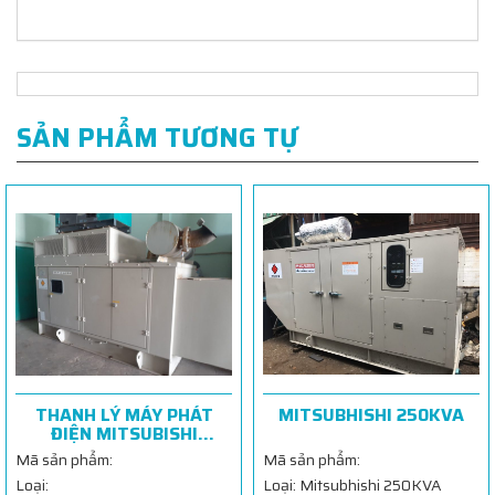
SẢN PHẨM TƯƠNG TỰ
THANH LÝ MÁY PHÁT
MITSUBHISHI 250KVA
ĐIỆN MITSUBISHI
300KVA
Mã sản phẩm:
Mã sản phẩm:
Loại: Mitsubhishi 250KVA
Loại: