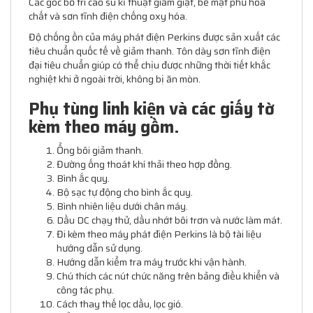
Các góc bố trí cao su kĩ thuật giảm giật, bề mặt phủ hóa
chất và sơn tĩnh điện chống oxy hóa.
Độ chống ồn của máy phát điện Perkins được sản xuất các
tiêu chuẩn quốc tế về giảm thanh. Tôn dày sơn tĩnh điện
đại tiêu chuẩn giúp có thể chịu được những thời tiết khắc
nghiệt khi ở ngoài trời, không bị ăn mòn.
Phụ tùng linh kiện và các giấy tờ
kèm theo máy gồm.
Ổng bôi giảm thanh.
Đường ống thoát khí thải theo hợp đồng.
Bình ắc quy.
Bộ sạc tự động cho bình ắc quy.
Bình nhiên liệu dưới chân máy.
Dầu DC chạy thử, dầu nhớt bôi trơn và nước làm mát.
Đi kèm theo máy phát điện Perkins là bộ tài liệu
hướng dẫn sử dụng.
Hướng dẫn kiểm tra máy trước khi vận hành.
Chú thích các nút chức năng trên bảng điều khiển và
công tác phụ.
Cách thay thế lọc dầu, lọc gió.